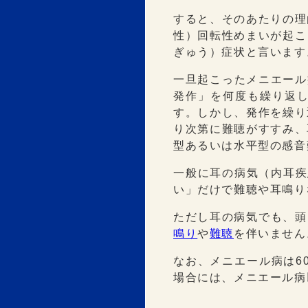
すると、そのあたりの理
性）回転性めまいが起こ
ぎゅう）症状と言います
一旦起こったメニエール
発作」を何度も繰り返
す。しかし、発作を繰り
り次第に難聴がすすみ、
型あるいは水平型の感音
一般に耳の病気（内耳疾
い」だけで難聴や耳鳴り
ただし耳の病気でも、頭
鳴り
や
難聴
を伴いません
なお、メニエール病は6
場合には、メニエール病