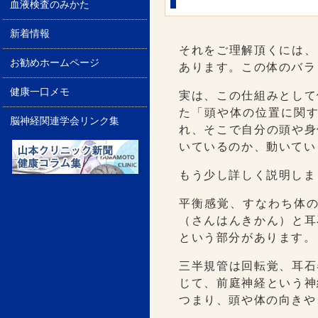
血液検査のみかた
新着情報
それをご理解頂くには、
お勧めホームページ
あります。この体のバラ
健康一口メモ
実は、この仕組みとして
た「頭や体の位置に関
脳神経関連学会リンク集
れ、そこで自分の頭や身
いているのか、動いてい
もう少し詳しく説明しま
平衡感覚、すなわち体
（さんはんきかん）と耳
という部分があります。
三半規管は回転覚、耳石
じて、前庭神経という神
つまり、頭や体の向きや