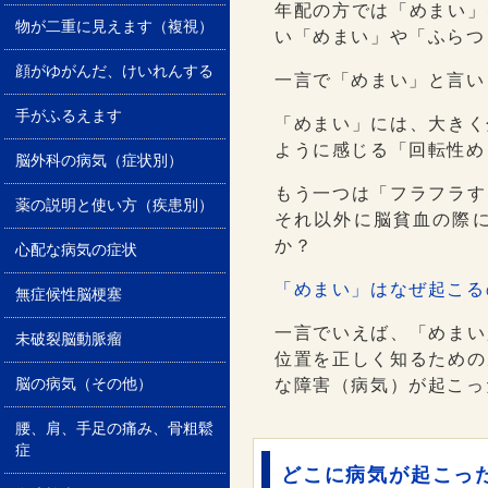
年配の方では「めまい」
物が二重に見えます（複視）
い「めまい」や「ふらつ
顔がゆがんだ、けいれんする
一言で「めまい」と言い
手がふるえます
「めまい」には、大きく
ように感じる「回転性め
脳外科の病気（症状別）
もう一つは「フラフラす
薬の説明と使い方（疾患別）
それ以外に脳貧血の際
か？
心配な病気の症状
「めまい」はなぜ起こる
無症候性脳梗塞
一言でいえば、「めまい
未破裂脳動脈瘤
位置を正しく知るための
脳の病気（その他）
な障害（病気）が起こっ
腰、肩、手足の痛み、骨粗鬆
症
どこに病気が起こっ