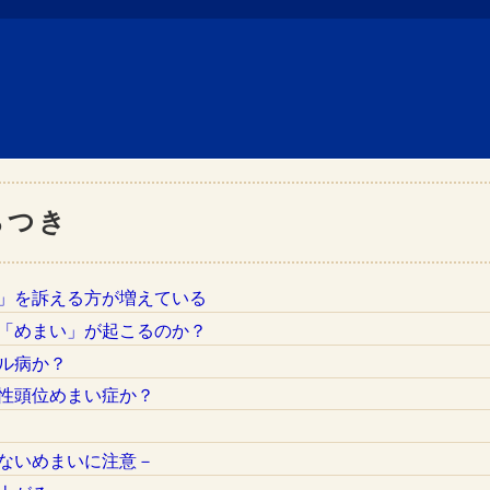
らつき
き」を訴える方が増えている
「めまい」が起こるのか？
ール病か？
性頭位めまい症か？
い
ないめまいに注意－